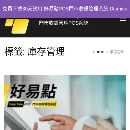
Skip
免費下載30天試用 好易點POS門市收銀管理系統
Dismiss
to
好易點 Easy Sale
content
門市收銀管理POS系統
(Press
Enter)
標籤:
庫存管理
Home
>
庫存管理