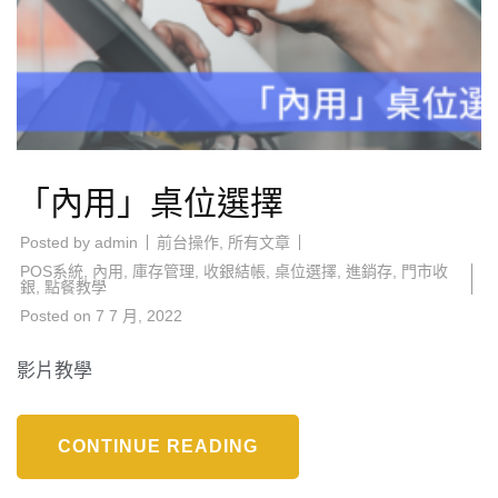
「內用」桌位選擇
Posted by
admin
前台操作
,
所有文章
POS系統
,
內用
,
庫存管理
,
收銀結帳
,
桌位選擇
,
進銷存
,
門市收
銀
,
點餐教學
Posted on
7 7 月, 2022
影片教學
CONTINUE READING