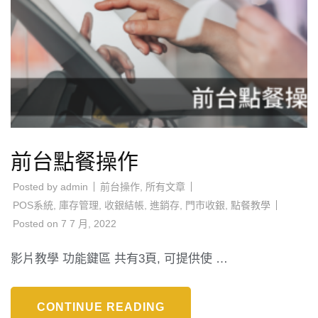
前台點餐操作
Posted by
admin
前台操作
,
所有文章
POS系統
,
庫存管理
,
收銀結帳
,
進銷存
,
門市收銀
,
點餐教學
Posted on
7 7 月, 2022
影片教學 功能鍵區 共有3頁, 可提供使 …
CONTINUE READING