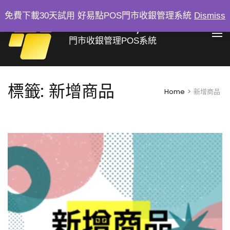
Skip
免費下載30天試用 好易點POS門市收銀管理系統
Dismiss
to
好易點 Easy Sale
content
門市收銀管理POS系統
(Press
Enter)
標籤:
新增商品
Home
>
新增商品