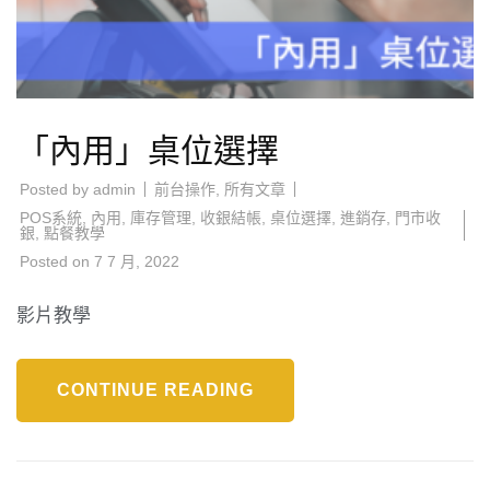
「內用」桌位選擇
Posted by
admin
前台操作
,
所有文章
POS系統
,
內用
,
庫存管理
,
收銀結帳
,
桌位選擇
,
進銷存
,
門市收
銀
,
點餐教學
Posted on
7 7 月, 2022
影片教學
CONTINUE READING