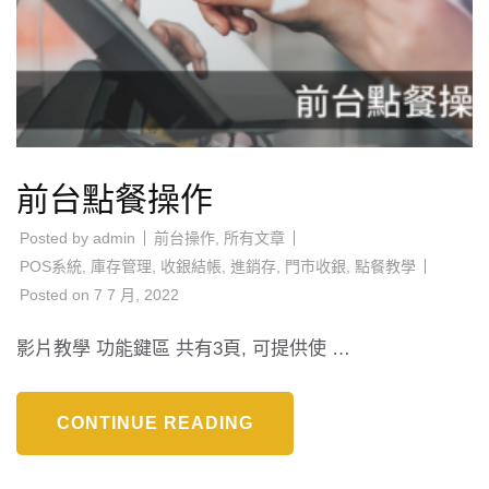
前台點餐操作
Posted by
admin
前台操作
,
所有文章
POS系統
,
庫存管理
,
收銀結帳
,
進銷存
,
門市收銀
,
點餐教學
Posted on
7 7 月, 2022
影片教學 功能鍵區 共有3頁, 可提供使 …
CONTINUE READING