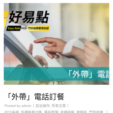
「外帶」電話訂餐
Posted by
admin
前台操作
,
所有文章
POS系統
,
外帶點餐功能
,
庫存管理
,
收銀結帳
,
進銷存
,
門市收銀
,