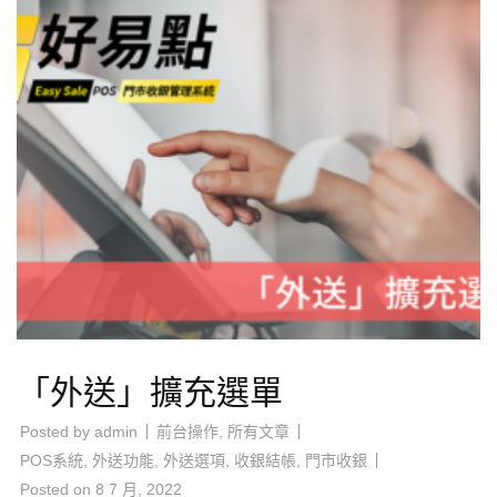
「外送」擴充選單
Posted by
admin
前台操作
,
所有文章
POS系統
,
外送功能
,
外送選項
,
收銀結帳
,
門市收銀
Posted on
8 7 月, 2022