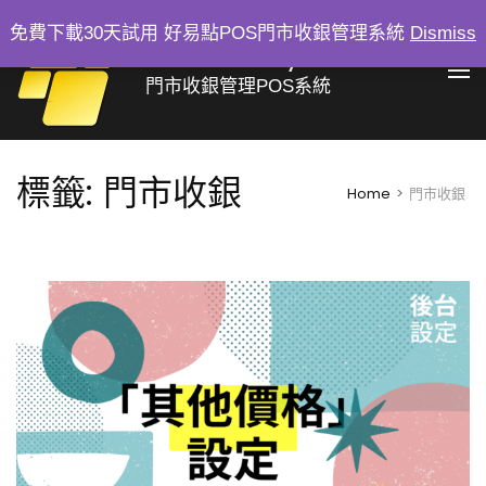
Skip
免費下載30天試用 好易點POS門市收銀管理系統
Dismiss
to
好易點 Easy Sale
content
門市收銀管理POS系統
(Press
Enter)
標籤:
門市收銀
Home
>
門市收銀